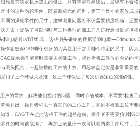
量很难提前决定机床加工的修正，只有等零件离线后，发现有不合格
同尺寸的这种涡轮零件，随着新单元的问世，第三个尺寸的家族成员
或不同的涡轮零件的尺寸，这样测量问题将不仅需要精度准确，还要
解决方案：
提供了可以同时与三种类型的加工刀具进行磨损量监控和
感测LVDT组成，这些测头采集的数据送到电脑—Edmunds 
操作者告诉CAG哪个机床的刀具是用于加工哪个特定的尺寸。因为
CAG提示操作者何时需要去检测工件，操作者将工件放在合适的卡
些与测头配合，一起被推向工件的上方。用芯轴盘定位是非常重要的
们采用了三个球做为基准，这三个球保证了每次机器定位的准确性。
用户的需求，解决他们提出的问题，同时节省成本。不需要*检查工
测劳动付出。操作者可以一直在别的工位工作，直到本检测工位需要
知道，CAG正在监控这些工件的超差趋向。操作者不需要猜测和试
些零件的时间被取消了，再加上该量仪一次可以测两类工件尺寸，工