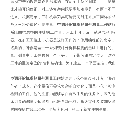
磨损带来的误差是逐渐形成的，在两个工位的间隙，手工测
床才能开始修正。
对上述复杂问题更增加难度是，有两个不
进来。根据定单，三种机器刀具可能要同时用来加工同样的
放入三种类型尺寸要测量。
空调压缩机涡轮量件测量工作站
系统由抗磨损的便捷的工作台，人工卡具，及一系列气动测头和电
器。
在加工工位上，机器是这样工作的：使用编程前的命令，
逐渐的，补偿是基于一系列统计分析和检测的基础上进行的。
量。测量中，工件接触一个卡头，一个带芯轴的定位盘，这
工件的重复定位的*性和精确性。为了建立一个平面基准，我
空调压缩机涡轮量件测量工作站
结果：
这个量仪可以满足我们
节省了成本。这个量仪不需求复杂的自动化，而且小化了检
检测的工件。他的注意力能够放在自己手头的任务上，因为他
床刀具的偏量，这些都由机器自动完成。报废零件及装卸这
时间在操作台上准备一个新卡具用于第三个新零件的测量。