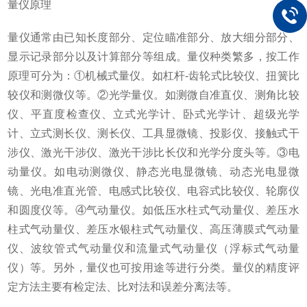
量仪原理
量仪通常由已知长度部分、定位瞄准部分、放大细分部分、
显示记录部分以及计算部分等组成。量仪种类繁多，按工作
原理可分为：①机械式量仪。如杠杆-齿轮式比较仪、扭簧比
较仪和测微仪等。②光学量仪。如测微自准直仪、测角比较
仪、平直度检查仪、立式光学计、卧式光学计、超级光学
计、立式测长仪、测长仪、工具显微镜、投影仪、接触式干
涉仪、激光干涉仪、激光干涉比长仪和光学分度头等。③电
动量仪。如电动测微仪、静态光电显微镜、动态光电显微
镜、光电准直光管、电感式比较仪、电容式比较仪、轮廓仪
和圆度仪等。④气动量仪。如低压水柱式气动量仪、差压水
柱式气动量仪、差压水银柱式气动量仪、高压薄膜式气动量
仪、波纹管式气动量仪和流量式气动量仪（浮标式气动量
仪）等。另外，量仪也可按用途等进行分类。量仪的精度评
定方法主要有检定法、比对法和误差分离法等。