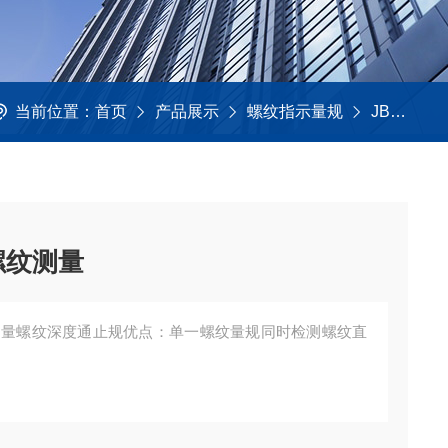
当前位置：
首页
产品展示
螺纹指示量规
JBO螺纹深度规
螺纹测量
纹测量螺纹深度通止规优点：单一螺纹量规同时检测螺纹直