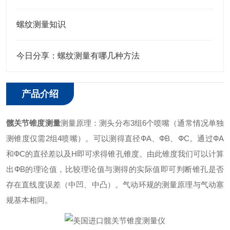
螺纹测量知识
今日分享：螺纹测量有哪几种方法
产品介绍
髋关节锥度测量
测量原理：测头分布3组6个喷嘴（通常情况单独
测锥度仅需2组4喷嘴）。
可以测得直径ФA、ФB、ФC。通过ФA
和ФC的直径差以及H即可求得锥孔锥度。
由此锥度我们可以计算
出ФB的理论值，比较理论值与测得的实际值即可判断锥孔是否
存在直线度误差（中凹、中凸）。
气动环规的测量原理与气动塞
规基本相同。