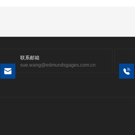
联系邮箱
sue.wang@edmundsgages.com.cn