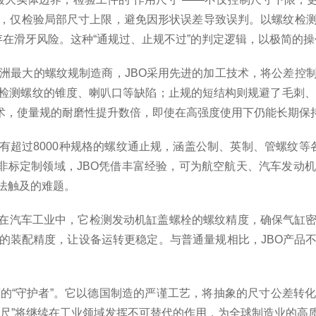
，仅检验局部尺寸上限，避免因形状误差导致误判。以螺纹检
存在滑牙风险。这种“通规过、止规不过”的判定逻辑，以极简的
洲最大的螺纹规制造商，JBO采用先进的加工技术，将公差控
检测螺纹的锥度、喇叭口等缺陷；止规的短结构则规避了毛刺、
技术，使量规的耐磨性提升数倍，即使在高强度使用下仍能长期保
过8000种规格的螺纹通止规，涵盖公制、英制、管螺纹等各类标
在非标定制领域，JBO凭借丰富经验，可为航空航天、汽车发
法触及的难题。
在汽车工业中，它检测发动机缸盖螺栓的螺纹精度，确保气缸密
的装配精度，让设备运转更稳定。与普通量规相比，JBO产品
的“守护者”。它以德国制造的严谨工艺，将抽象的尺寸公差转
标尺”将继续在工业领域发挥不可替代的作用，为全球制造业的高