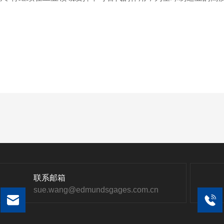
联系邮箱
sue.wang@edmundsgages.com.cn