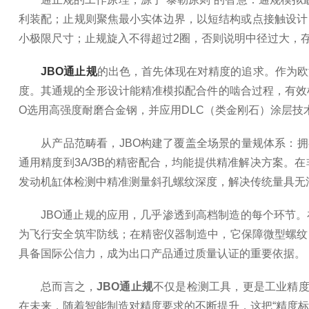
利装配；止规则聚焦最小实体边界，以短结构或点接触设计
小极限尺寸；止规旋入不得超过2圈，否则说明中径过大，
JBO通止规
的出色，首先体现在对精度的追求。作为欧
度。其通规的全形设计能精准模拟配合件的啮合过程，有效
O选用高强度耐磨合金钢，并应用DLC（类金刚石）涂层
从产品范畴看，JBO构建了覆盖全场景的量规体系：拥有超
通用精度到3A/3B的精密配合，均能提供精准解决方案。
发动机缸体检测中精准测量斜孔螺纹深度，解决传统量具无
JBO通止规的应用，几乎渗透到高档制造的每个环节。
为飞行安全筑牢防线；在精密仪器制造中，它保障微型螺纹
具备国际公信力，成为出口产品通过质量认证的重要依据。
总而言之，
JBO通止规
不仅是检测工具，更是工业精度
在未来，随着智能制造对精度要求的不断提升，这把“精度