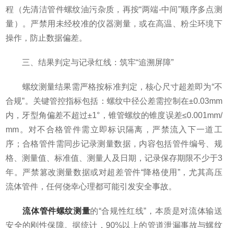
程（先清洁管件螺纹油污杂质，再按“两端-中间”顺序多点测
量）。严禁用未经校准的仪器测量，或在高温、粉尘环境下
操作，防止数据偏差。
三、结果判定与记录红线：筑牢“追溯屏障”
螺纹测量结果需严格按标准判定，核心尺寸超差即为“不
合规”。关键管控指标包括：螺纹中径公差需控制在±0.03mm
内，牙型角偏差不超过±1°，锥管螺纹的锥度误差≤0.001mm/
mm。对不合格管件需立即标识隔离，严禁流入下一道工
序；合格管件需同步记录测量数据，内容包括管件编号、规
格、测量值、标准值、测量人及日期，记录保存期限不少于3
年。严禁篡改测量数据或对超差管件“降格使用”，尤其高压
流体管件，任何侥幸心理都可能引发安全事故。
流体管件螺纹测量
的“合规性红线”，本质是对流体输送
安全的刚性保障。据统计，90%以上的管道泄漏事故与螺纹