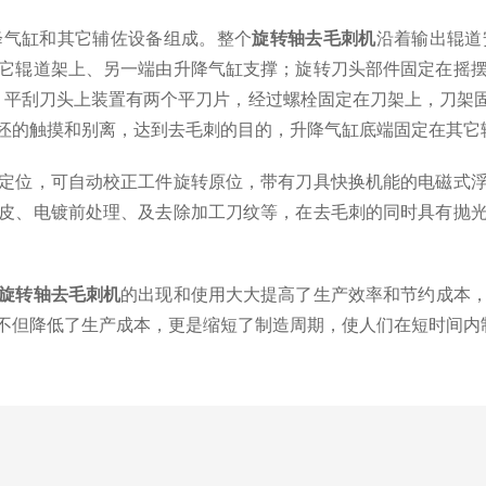
气缸和其它辅佐设备组成。整个
旋转轴去毛刺机
沿着输出辊道
它辊道架上、另一端由升降气缸支撑；旋转刀头部件固定在摇
；平刮刀头上装置有两个平刀片，经过螺栓固定在刀架上，刀架
坯的触摸和别离，达到去毛刺的目的，升降气缸底端固定在其它
位，可自动校正工件旋转原位，带有刀具快换机能的电磁式浮
皮、电镀前处理、及去除加工刀纹等，在去毛刺的同时具有抛
旋转轴去毛刺机
的出现和使用大大提高了生产效率和节约成本
不但降低了生产成本，更是缩短了制造周期，使人们在短时间内