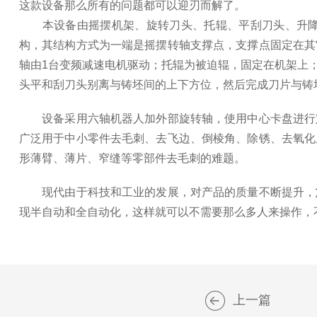
这款设备那么所有的问题都可以迎刃而解了。
本设备由摇摆机架、旋转刀头、托辊、平刮刀头、升降
构，其结构方式为一端是摇摆转轴支撑点，支撑点固定在其
轴由1台变频减速电机驱动；托辊为被迫辊，固定在机架上
头平和刮刀头别离与铸坯间的上下方位，然后完成刀片与铸
设备采用六轴机器人加外部旋转轴，使用中心卡盘进行定
广泛用于中小零件去毛刺、去飞边、倒棱角、除锈、去氧化
形薄臂、薄片、窄缝等零部件去毛刺的难题。
现代由于科技和工业的发展，对产品的质量不断提升，
现半自动和全自动化，这样就可以不需要那么多人来操作，
上一篇